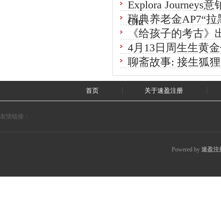
Explora Jour
瑞典养老金AP7“
Clu
《给孩子的考古》出
4月13日周生生黄金
聊斋故事: 接生狐
首页
关于速盈注册
友情链接：
Powered by
速盈注