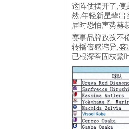
这阵仗摆开了,
然,年轻新星辈出
届时恐怕声势赫
赛事品牌孜孜不
转播倍感诧异,盛
已根深蒂固枝繁