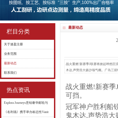
最新动态
栏目分类
关于速盈注册
业务范围
最新动态
战火重燃!新赛季J联赛将掀起哗然巨
木达,声势浩大扬沙场气概。广岛三箭
联系我们
不可挡。而最大赢家当属浦和红钻,上
贵华丽加身,直捣黄龙杀个痛快。可怜
战火重燃!新赛季
斥。...
热点资讯
可挡。
Explora Journeys意铂奢华邮轮与
冠军神户胜利船
《名利场》携手举办标志性Vanit
鬼木达,声势浩大