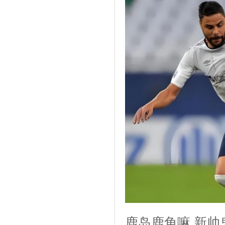
鹿岛鹿角嘛,新帅