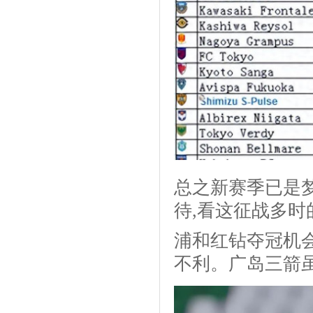
总之新赛季已是
待,看这征战多
浦和红钻夺冠机会
不利。广岛三箭