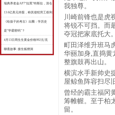
瑞典养老金AP7“拉黑”特斯拉，清仓
我独尊。
13.6亿美元持股，称其侵犯劳工权利
川崎前锋也是虎视
《给孩子的考古》出圈：学历史
将锐不可挡。而最
是“学霸密码”？
夺冠把家底托大
4月13日周生生黄金价格992元/克
町田泽维升班马
聊斋故事: 接生狐狸洞
华丽加身,直捣黄
整旗鼓再出山。
横滨水手新帅史
屋鲸鱼阵容扫尽
曾经的霸主福冈黄
筹帷幄。至于柏太
留。