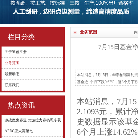
业务范围
你
栏目分类
7月15日基金净
关于速盈注册
业务范围
最新动态
本站消息，7月15日，华泰柏瑞富利混合
基金近1个月下跌0.62%，近3个月下跌
联系我们
柏瑞富利混合A为混合型-灵活基金，根
占净值比3.45%。基金十大重仓股如下
本站消息，7月1
热点资讯
2.1093元，累计
史数据显示该基金近
激战魔鬼赛道 龙游拉力赛杨恩东获
6个月上涨14.6
APRC亚太赛第七