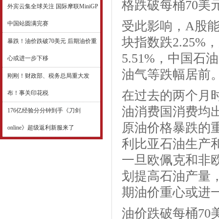
格跌破每桶70美
外宾云集全球关注 国际摩联MiniGP
受此影响，A股能
中国站圆满完赛
块指数跌2.25
暴跌！油价跌破70美元 后期油价重
5.51%，中国石
心或进一步下移
油气等跌幅居前
刚刚！财政部、税务总局重大发
在过去的两个月
布！事关印花税
油消费国消费均
176亿经验分分钟到手《刀剑
原油价格暴跌的
online》超级返利新服来了
利比亚石油生产
一旦欧佩克和非欧
划提高石油产量
期油价重心或进
油价跌破每桶70